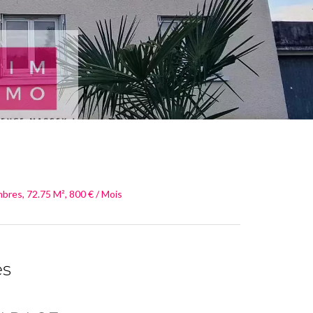
bres, 72.75 M², 800 € / Mois
es