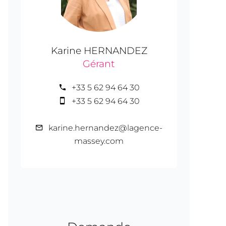
Karine HERNANDEZ
Gérant
+33 5 62 94 64 30
+33 5 62 94 64 30
karine.hernandez@lagence-
massey.com