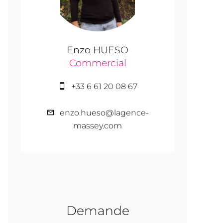
Enzo HUESO
Commercial
+33 6 61 20 08 67
enzo.hueso@lagence-
massey.com
Demande