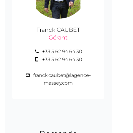
Franck CAUBET
Gérant
+33 5 62 94 64 30
+33 5 62 94 64 30
franck.caubet@lagence-
massey.com