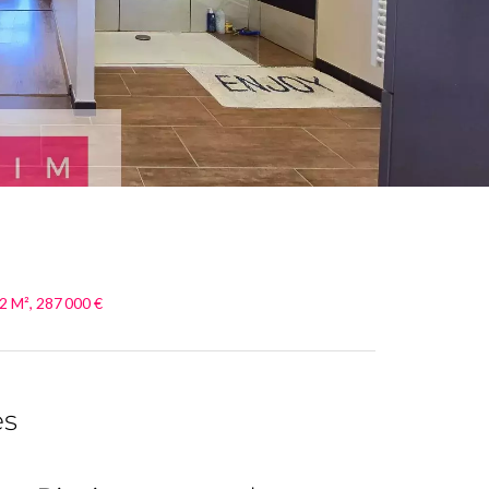
2 M², 287 000 €
es