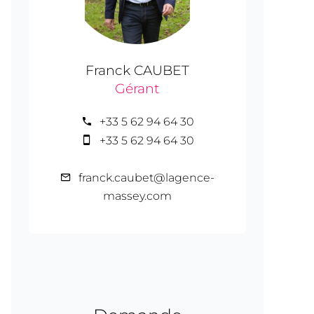
Franck CAUBET
Gérant
+33 5 62 94 64 30
+33 5 62 94 64 30
franck.caubet@lagence-
massey.com