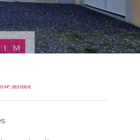
35 M², 383 000 €
es