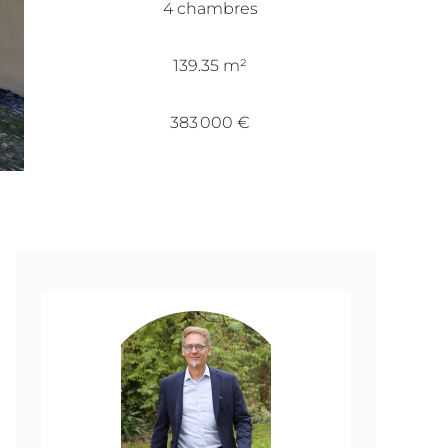
4 chambres
139.35 m²
383 000 €